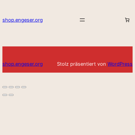
shop.engeser.org
shop.engeser.org
Stolz präsentiert von
WordPress