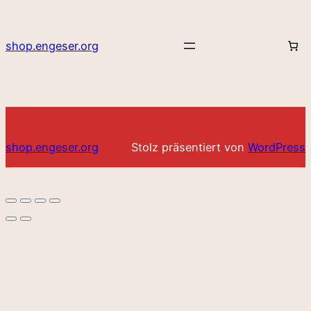
shop.engeser.org
shop.engeser.org
Stolz präsentiert von
WordPress