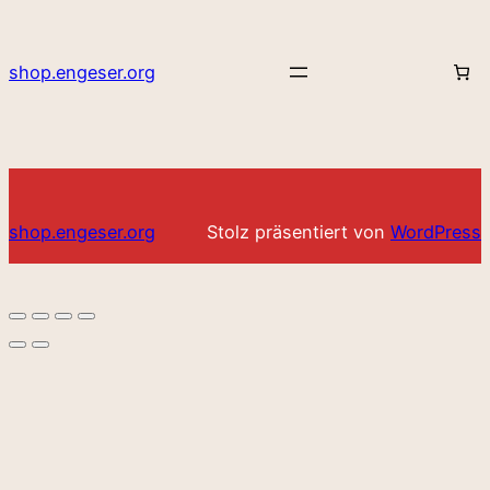
shop.engeser.org
shop.engeser.org
Stolz präsentiert von
WordPress