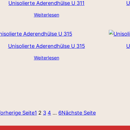
Unisolierte Aderendhülse U 311
U
Weiterlesen
Unisolierte Aderendhülse U 315
U
Weiterlesen
orherige Seite
1
2
3
4
…
6
Nächste Seite