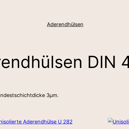
Aderendhülsen
erendhülsen DIN 
Mindestschichtdicke 3µm.